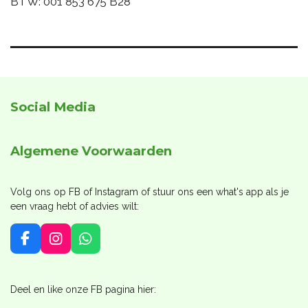
BTW: 001 853 675 B28
Social Media
Algemene Voorwaarden
Volg ons op FB of Instagram of stuur ons een what's app als je
een vraag hebt of advies wilt:
F
I
W
a
n
h
c
s
a
e
t
t
Deel en like onze FB pagina hier:
b
a
s