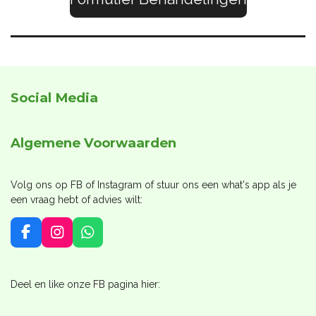
Social Media
Algemene Voorwaarden
Volg ons op FB of Instagram of stuur ons een what's app als je
een vraag hebt of advies wilt:
F
I
W
a
n
h
c
s
a
e
t
t
Deel en like onze FB pagina hier:
b
a
s
o
g
A