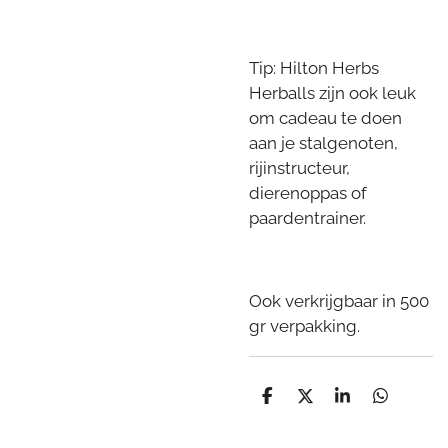
Tip: Hilton Herbs
Herballs zijn ook leuk
om cadeau te doen
aan je stalgenoten,
rijinstructeur,
dierenoppas of
paardentrainer.
Ook verkrijgbaar in 500
gr verpakking.
D
D
S
D
e
e
h
e
l
e
a
l