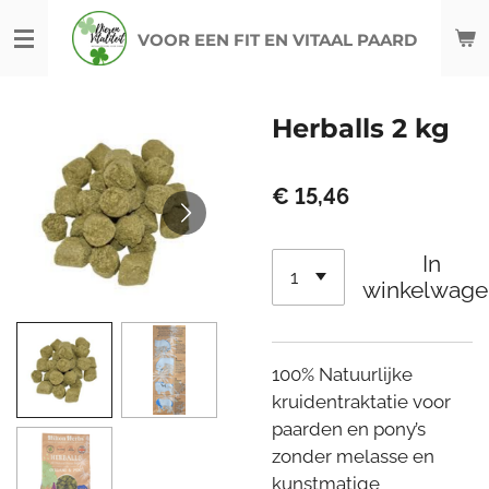
Ga
VOOR EEN FIT EN VITAAL PAARD
direct
naar
de
Herballs 2 kg
hoofdinhoud
€ 15,46
In
winkelwage
100% Natuurlijke
kruidentraktatie voor
paarden en pony’s
zonder melasse en
kunstmatige