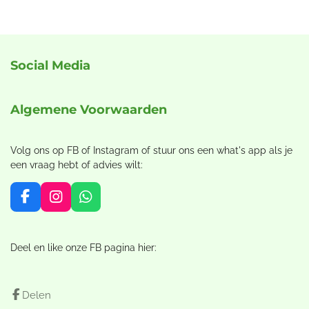
e
l
r
e
n
e
n
Social Media
Algemene Voorwaarden
Volg ons op FB of Instagram of stuur ons een what's app als je
een vraag hebt of advies wilt:
F
I
W
a
n
h
c
s
a
e
t
t
Deel en like onze FB pagina hier:
b
a
s
o
g
A
o
r
p
Delen
k
a
p