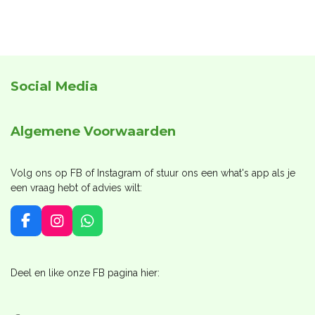
e
e
h
e
l
e
a
l
e
l
r
e
n
e
n
Social Media
Algemene Voorwaarden
Volg ons op FB of Instagram of stuur ons een what's app als je
een vraag hebt of advies wilt:
F
I
W
a
n
h
c
s
a
e
t
t
Deel en like onze FB pagina hier:
b
a
s
o
g
A
o
r
p