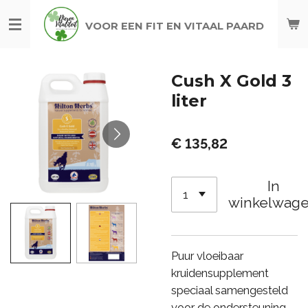
Ga
VOOR EEN FIT EN VITAAL PAARD
direct
naar
de
Cush X Gold 3
hoofdinhoud
liter
€ 135,82
In
winkelwag
Puur vloeibaar
kruidensupplement
speciaal samengesteld
voor de ondersteuning