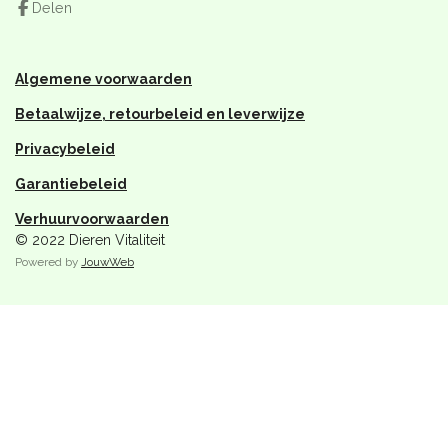
Delen
k
a
p
m
Algemene voorwaarden
Betaalwijze, retourbeleid en leverwijze
Privacybeleid
Garantiebeleid
Verhuurvoorwaarden
© 2022 Dieren Vitaliteit
Powered by
JouwWeb