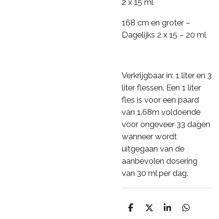
2 x 15 ml
168 cm en groter –
Dagelijks 2 x 15 – 20 ml
Verkrijgbaar in: 1 liter en 3
liter flessen.
Een 1 liter
fles is voor een paard
van 1.68m voldoende
voor ongeveer 33 dagen
wanneer wordt
uitgegaan van de
aanbevolen dosering
van 30 ml per dag.
D
D
S
D