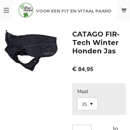
Ga
VOOR EEN FIT EN VITAAL PAARD
direct
naar
de
CATAGO FIR-
hoofdinhoud
Tech Winter
Honden Jas
€ 84,95
Maat
In