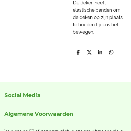
De deken heeft
elastische banden om
de deken op zijn plaats
te houden tijdens het
bewegen.
D
D
S
D
e
e
h
e
l
e
a
l
e
l
r
e
n
e
n
Social Media
Algemene Voorwaarden