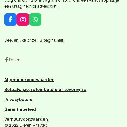
Volg ons op FB of Instagram of stuur ons een what's app als je
een vraag hebt of advies wilt:
F
I
W
a
n
h
c
s
a
e
t
t
Deel en like onze FB pagina hier:
b
a
s
o
g
A
o
r
p
Delen
k
a
p
m
Algemene voorwaarden
Betaalwijze, retourbeleid en leverwijze
Privacybeleid
Garantiebeleid
Verhuurvoorwaarden
© 2022 Dieren Vitaliteit