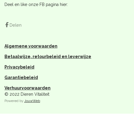
e
t
t
Deel en like onze FB pagina hier:
b
a
s
o
g
A
o
r
p
Delen
k
a
p
m
Algemene voorwaarden
Betaalwijze, retourbeleid en leverwijze
Privacybeleid
Garantiebeleid
Verhuurvoorwaarden
© 2022 Dieren Vitaliteit
Powered by
JouwWeb