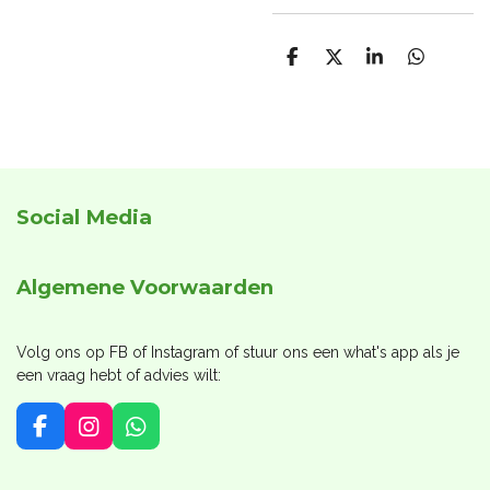
D
D
S
D
e
e
h
e
l
e
a
l
e
l
r
e
n
e
n
Social Media
Algemene Voorwaarden
Volg ons op FB of Instagram of stuur ons een what's app als je
een vraag hebt of advies wilt:
F
I
W
a
n
h
c
s
a