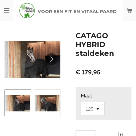
Ga
VOOR EEN FIT EN VITAAL PAARD
direct
naar
de
CATAGO
hoofdinhoud
HYBRID
staldeken
€ 179,95
Maat
In