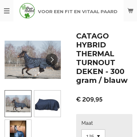
Ga
VOOR EEN FIT EN VITAAL PAARD
direct
naar
de
CATAGO
hoofdinhoud
HYBRID
THERMAL
TURNOUT
DEKEN - 300
gram / blauw
€ 209,95
Maat