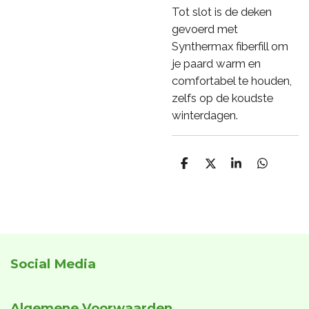
Tot slot is de deken
gevoerd met
Synthermax fiberfill om
je paard warm en
comfortabel te houden,
zelfs op de koudste
winterdagen.
D
D
S
D
e
e
h
e
l
e
a
l
e
l
r
e
n
e
n
Social Media
Algemene Voorwaarden