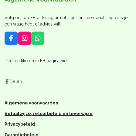
Volg ons op FB of Instagram of stuur ons een what's app als je
een vraag hebt of advies wilt:
F
I
W
a
n
h
c
s
a
e
t
t
Deel en like onze FB pagina hier:
b
a
s
o
g
A
o
r
p
Delen
k
a
p
m
Algemene voorwaarden
Betaalwijze, retourbeleid en leverwijze
Privacybeleid
Garantiebeleid