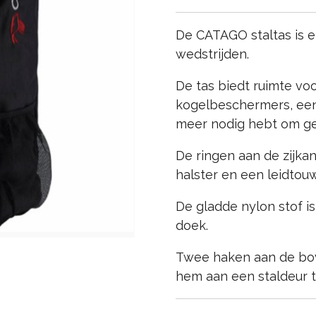
De CATAGO staltas is er
wedstrijden.
De tas biedt ruimte v
kogelbeschermers, een 
meer nodig hebt om gem
De ringen aan de zijk
halster en een leidtou
De gladde nylon stof 
doek.
Twee haken aan de bov
hem aan een staldeur 