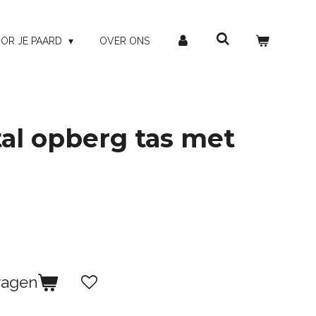
OR JE PAARD
OVER ONS
al opberg tas met
wagen