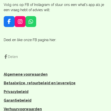
Volg ons op FB of Instagram of stuur ons een what's app als je
een vraag hebt of advies wilt:
F
I
W
a
n
h
c
s
a
e
t
t
Deel en like onze FB pagina hier:
b
a
s
o
g
A
o
r
p
Delen
k
a
p
m
Algemene voorwaarden
Betaalwijze, retourbeleid en leverwijze
Privacybeleid
Garantiebeleid
Verhuurvoorwaarden