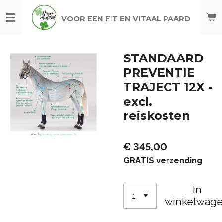
Ga
VOOR EEN FIT EN VITAAL PAARD
direct
naar
de
STANDAARD
hoofdinhoud
PREVENTIE
TRAJECT 12X -
excl.
reiskosten
€ 345,00
GRATIS verzending
In
winkelwag