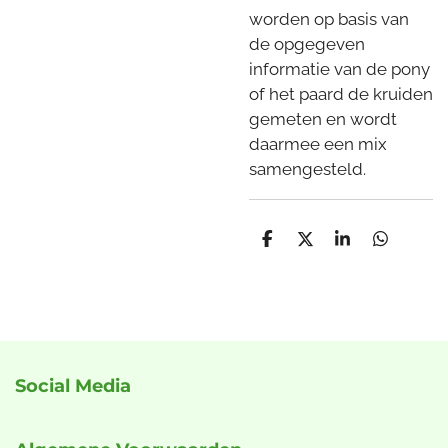
worden op basis van
de opgegeven
informatie van de pony
of het paard de kruiden
gemeten en wordt
daarmee een mix
samengesteld.
D
D
S
D
e
e
h
e
l
e
a
l
e
l
r
e
n
e
n
Social Media