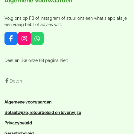
Algemene Voorwaarden
Volg ons op FB of Instagram of stuur ons een what's app als je
een vraag hebt of advies wilt:
F
I
W
a
n
h
c
s
a
e
t
t
Deel en like onze FB pagina hier:
b
a
s
o
g
A
o
r
p
Delen
k
a
p
m
Algemene voorwaarden
Betaalwijze, retourbeleid en leverwijze
Privacybeleid
Garantiebeleid