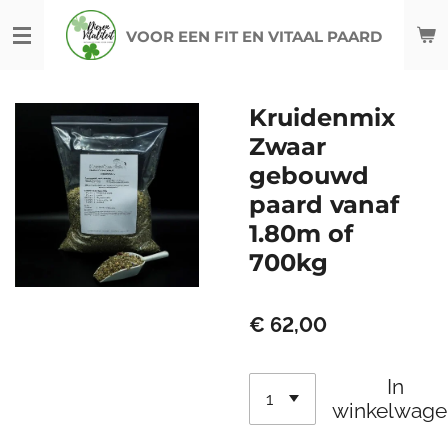
Ga
VOOR EEN FIT EN VITAAL PAARD
direct
naar
de
Kruidenmix
hoofdinhoud
Zwaar
gebouwd
paard vanaf
1.80m of
700kg
€ 62,00
In
winkelwage